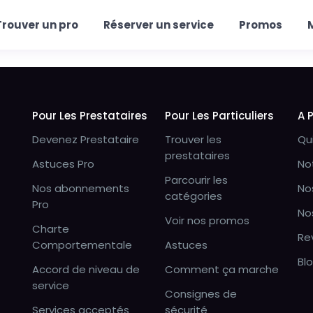
Trouver un pro
Réserver un service
Promos
Pour Les Prestataires
Pour Les Particuliers
A 
Devenez Prestataire
Trouver les
Qu
prestataires
Astuces Pro
No
Parcourir les
Nos abonnements
No
catégories
Pro
No
Voir nos promos
Charte
Re
Comportementale
Astuces
Bl
Accord de niveau de
Comment ça marche
service
Consignes de
Services acceptés
sécurité