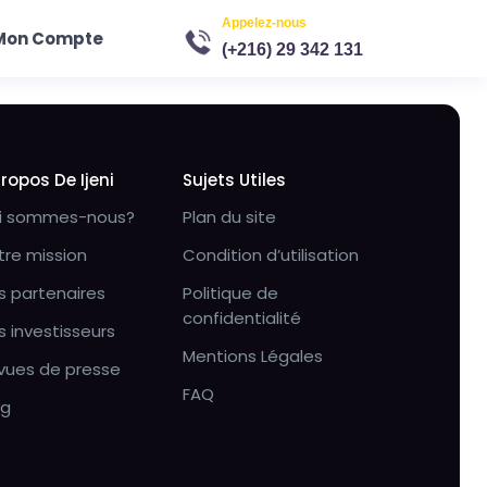
Appelez-nous
Mon Compte
(+216) 29 342 131
Propos De Ijeni
Sujets Utiles
i sommes-nous?
Plan du site
tre mission
Condition d’utilisation
s partenaires
Politique de
confidentialité
s investisseurs
Mentions Légales
vues de presse
FAQ
og