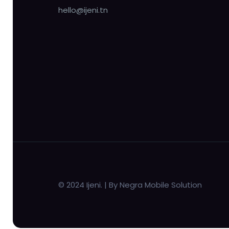
hello@ijeni.tn
© 2024 Ijeni. | By Negra Mobile Solution