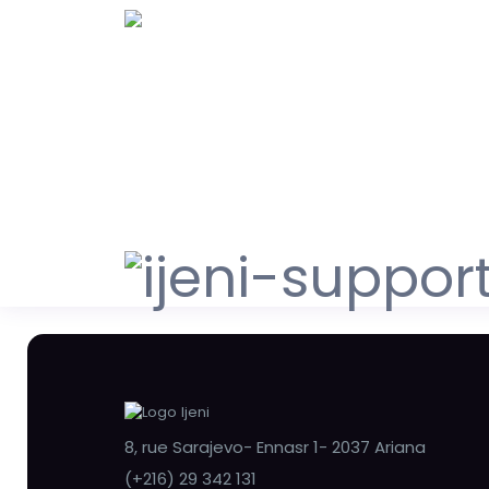
8, rue Sarajevo- Ennasr 1- 2037 Ariana
(+216) 29 342 131