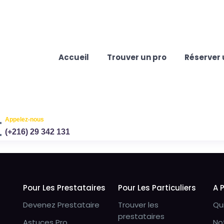
Accueil
Trouver un pro
Réserver 
Appelez-nous
(+216) 29 342 131
Pour Les Prestataires
Pour Les Particuliers
A 
Devenez Prestataire
Trouver les
Qu
prestataires
Astuces Pro
No