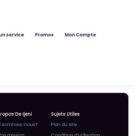
un service
Promos
Mon Compte
Propos De Ijeni
Sujets Utiles
i sommes-nous?
Plan du site
tre mission
Condition d’utilisation