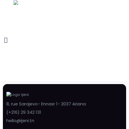
8, rue Sarajevo- Ennasr 1- 2037 Ariana
(+216) 29 342 131
hello@ijeni.tn