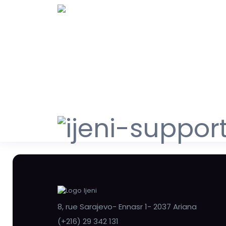
8, rue Sarajevo- Ennasr 1- 2037 Ariana
(+216) 29 342 131