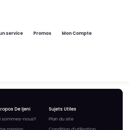
un service
Promos
Mon Compte
Propos De Ijeni
Sujets Utiles
i sommes-nous?
Plan du site
tre mission
Condition d’utilisation