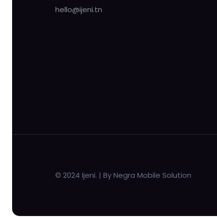
hello@ijeni.tn
© 2024 Ijeni. | By Negra Mobile Solution