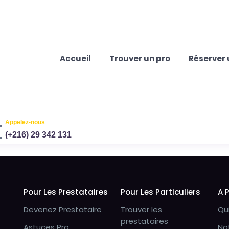
Accueil
Trouver un pro
Réserver 
Appelez-nous
(+216) 29 342 131
Pour Les Prestataires
Pour Les Particuliers
A 
Devenez Prestataire
Trouver les
Qu
prestataires
Astuces Pro
No