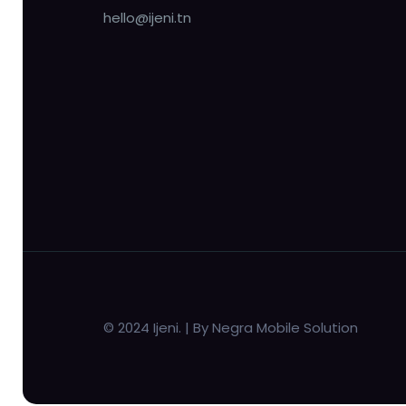
hello@ijeni.tn
© 2024 Ijeni. | By Negra Mobile Solution