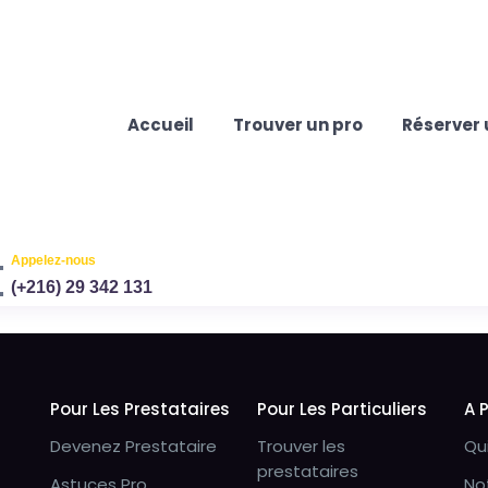
Accueil
Trouver un pro
Réserver 
Appelez-nous
(+216) 29 342 131
Pour Les Prestataires
Pour Les Particuliers
A 
Devenez Prestataire
Trouver les
Qu
prestataires
Astuces Pro
No