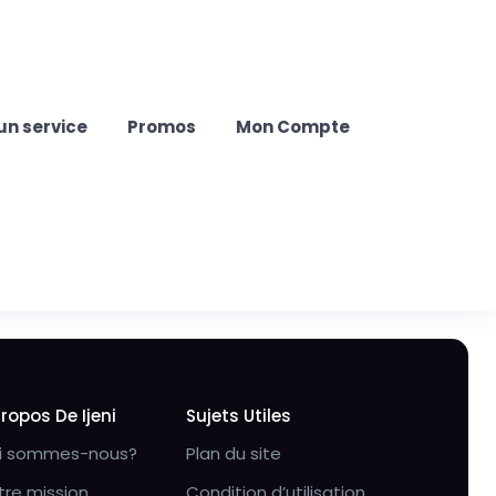
un service
Promos
Mon Compte
Propos De Ijeni
Sujets Utiles
i sommes-nous?
Plan du site
tre mission
Condition d’utilisation