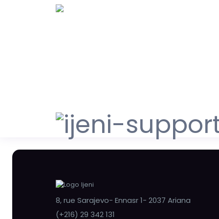
8, rue Sarajevo- Ennasr 1- 2037 Ariana
(+216) 29 342 131