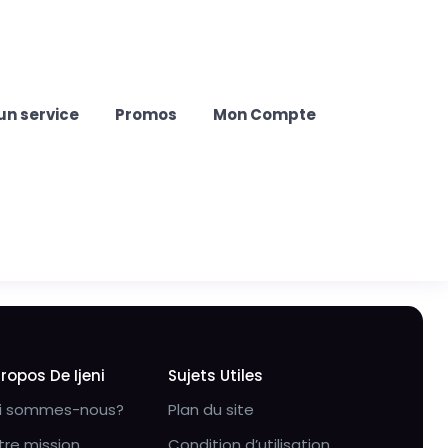
un service
Promos
Mon Compte
Propos De Ijeni
Sujets Utiles
i sommes-nous?
Plan du site
tre mission
Condition d’utilisation