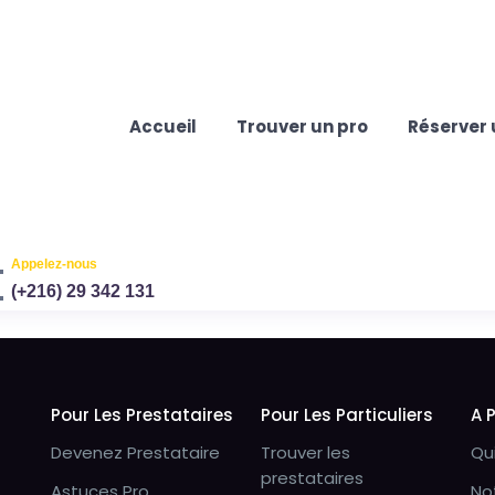
Accueil
Trouver un pro
Réserver 
Appelez-nous
(+216) 29 342 131
Pour Les Prestataires
Pour Les Particuliers
A 
Devenez Prestataire
Trouver les
Qu
prestataires
Astuces Pro
No