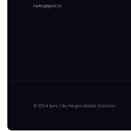
hello@ijeni.tn
© 2024 Ijeni. | By Negra Mobile Solution