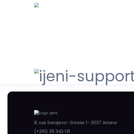
8, rue Sarajevo- Ennasr 1- 2037 Ariana
(+216) 29 342 131