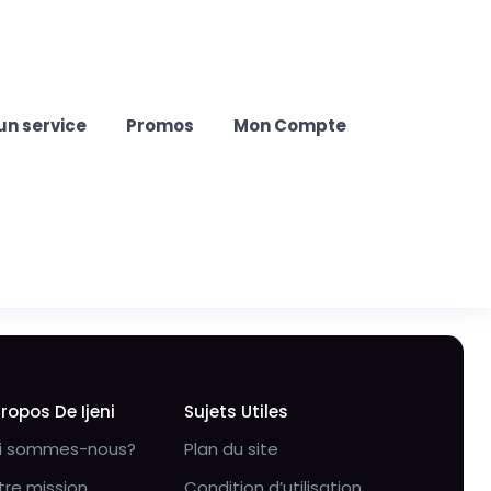
un service
Promos
Mon Compte
Propos De Ijeni
Sujets Utiles
i sommes-nous?
Plan du site
tre mission
Condition d’utilisation