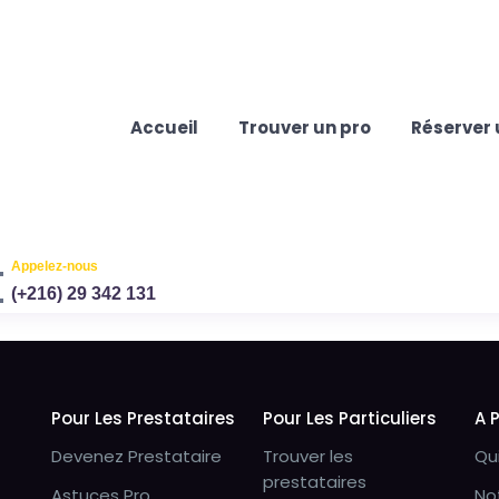
Accueil
Trouver un pro
Réserver 
Appelez-nous
(+216) 29 342 131
Pour Les Prestataires
Pour Les Particuliers
A 
Devenez Prestataire
Trouver les
Qu
prestataires
Astuces Pro
No