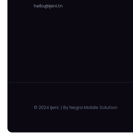
hello@ijeni.tn
© 2024 Ijeni. | By Negra Mobile Solution