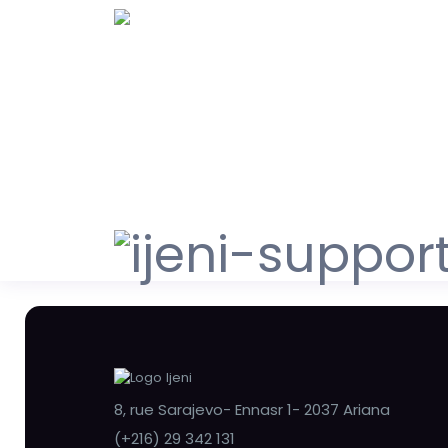
8, rue Sarajevo- Ennasr 1- 2037 Ariana
(+216) 29 342 131