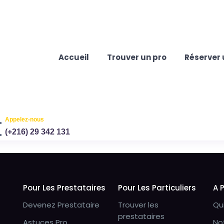
Accueil
Trouver un pro
Réserver 
Appelez-nous
(+216) 29 342 131
Pour Les Prestataires
Pour Les Particuliers
A 
Devenez Prestataire
Trouver les
Qu
prestataires
Astuces Pro
No