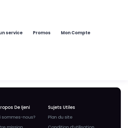
un service
Promos
Mon Compte
Propos De Ijeni
Sujets Utiles
i sommes-nous?
Plan du site
tre mission
Condition d’utilisation