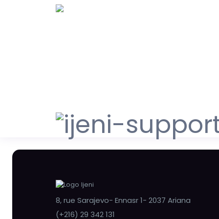
8, rue Sarajevo- Ennasr 1- 2037 Ariana
(+216) 29 342 131