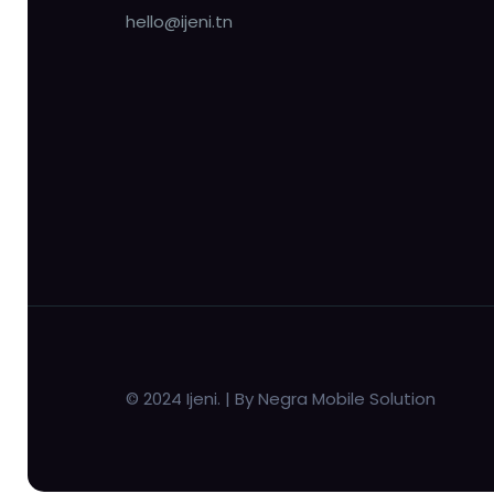
hello@ijeni.tn
© 2024 Ijeni. | By Negra Mobile Solution