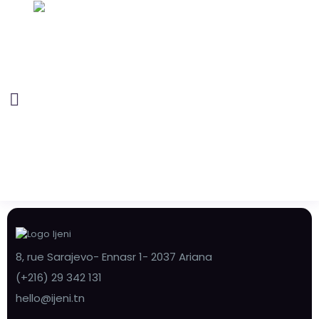
8, rue Sarajevo- Ennasr 1- 2037 Ariana
(+216) 29 342 131
hello@ijeni.tn