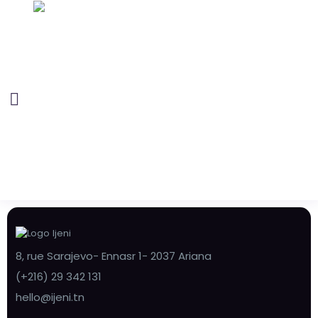
8, rue Sarajevo- Ennasr 1- 2037 Ariana
(+216) 29 342 131
hello@ijeni.tn