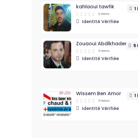
kahlaoui tawfik
1
0 Notes
Identité Vérifiée
Zouaoui Abdlkhader
5
0 Notes
Identité Vérifiée
Wissem Ben Amor
1
0 Notes
Identité Vérifiée