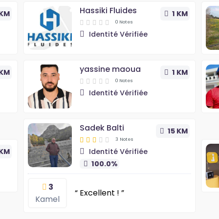
Hassiki Fluides
 KM
1 KM
0 Notes
Identité Vérifiée
yassine maoua
 KM
1 KM
0 Notes
Identité Vérifiée
Sadek Balti
15 KM
3 Notes
Identité Vérifiée
 KM
100.0%
3
“ Excellent ! ”
Kamel