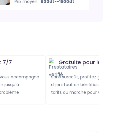
Prix moyen :
800dt--1500dt
t 7/7
Gratuite pour les clients
Sans surcoût, profitez gratuitement
on jusqu’à
d'ijeni tout en bénéficiant des meilleurs
 problème
tarifs du marché pour vos services.