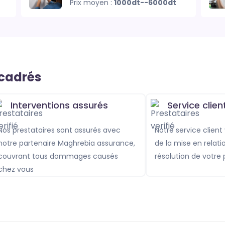
Prix moyen :
1000dt--6000dt
ncadrés
Interventions assurés
Service clien
s sont assurés avec
Notre service client vous accompagne
notre partenaire Maghrebia assurance,
de la mise en relati
couvrant tous dommages causés
résolution de votre
chez vous