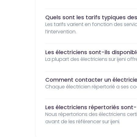
Quels sont les tarifs typiques des
Les tarifs varient en fonction des services et des électriciens. Contactez-les directement pour avoir une idée claire sur le coût de 
l’intervention.
Les électriciens sont-ils disponi
La plupart des électriciens sur ijeni of
Comment contacter un électricien 
Chaque électricien répertorié a ses c
Les électriciens répertoriés sont-il
Nous répertorions des électriciens certifiés et réputés à nabeul1. Nous vérifions leurs certifications, leurs identités, et leurs savoir-être 
avant de les référencer sur ijeni.