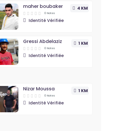
maher boubaker
4 KM
0 Notes
Identité Vérifiée
Gressi Abdelaziz
1 KM
0 Notes
Identité Vérifiée
Nizar Moussa
1 KM
0 Notes
Identité Vérifiée