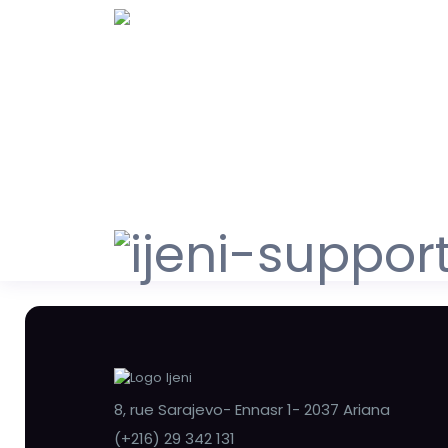
8, rue Sarajevo- Ennasr 1- 2037 Ariana
(+216) 29 342 131