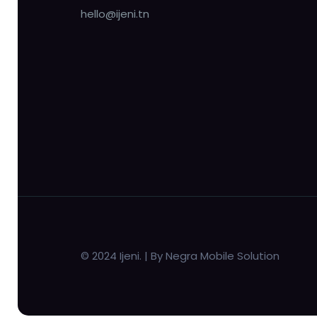
hello@ijeni.tn
© 2024 Ijeni. | By Negra Mobile Solution