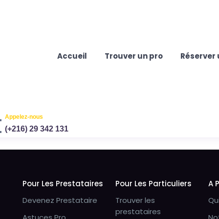
Accueil
Trouver un pro
Réserver 
Appelez-nous
(+216) 29 342 131
Pour Les Prestataires
Pour Les Particuliers
A 
Devenez Prestataire
Trouver les
Qu
prestataires
Astuces Pro
No