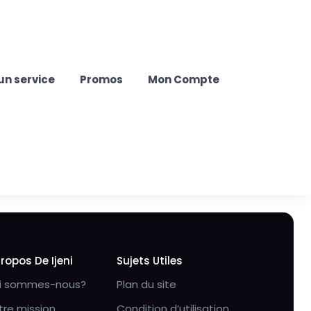
un service
Promos
Mon Compte
Propos De Ijeni
Sujets Utiles
i sommes-nous?
Plan du site
tre mission
Condition d’utilisation