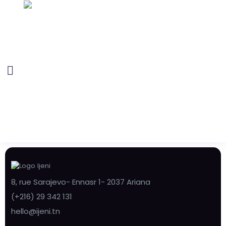
8, rue Sarajevo- Ennasr 1- 2037 Ariana
(+216) 29 342 131
hello@ijeni.tn