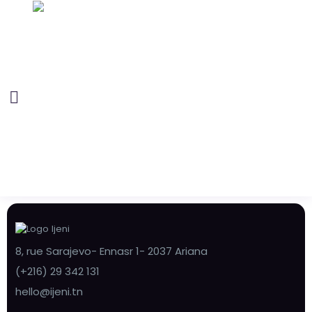
8, rue Sarajevo- Ennasr 1- 2037 Ariana
(+216) 29 342 131
hello@ijeni.tn