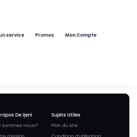
un service
Promos
Mon Compte
Propos De Ijeni
Sujets Utiles
i sommes-nous?
Plan du site
tre mission
Condition d’utilisation