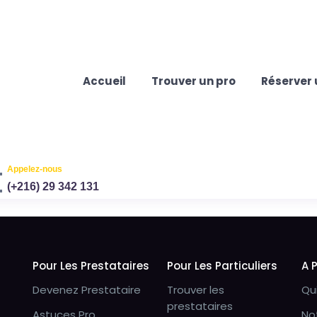
Accueil
Trouver un pro
Réserver 
Appelez-nous
(+216) 29 342 131
Pour Les Prestataires
Pour Les Particuliers
A 
Devenez Prestataire
Trouver les
Qu
prestataires
Astuces Pro
No