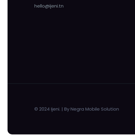
hello@ijeni.tn
© 2024 Ijeni. | By Negra Mobile Solution