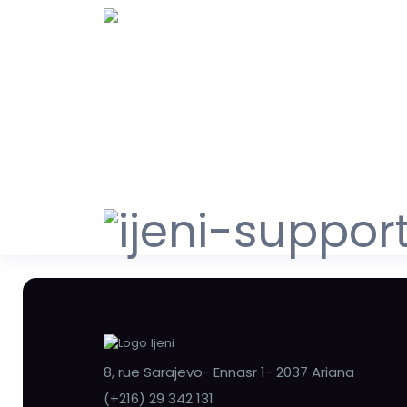
8, rue Sarajevo- Ennasr 1- 2037 Ariana
(+216) 29 342 131