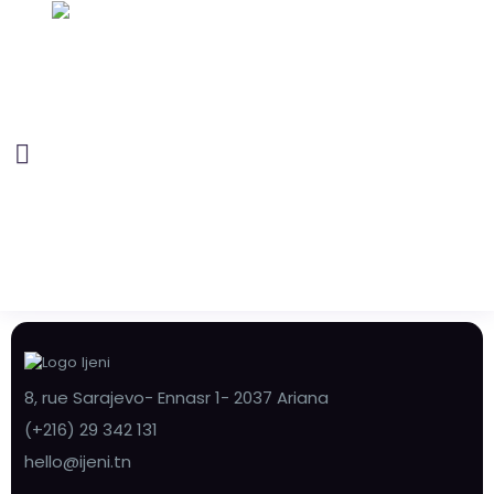
8, rue Sarajevo- Ennasr 1- 2037 Ariana
(+216) 29 342 131
hello@ijeni.tn