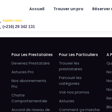
Accueil
Trouver un pro
Réserver 
Appelez-nous
(+216) 29 342 131
Pour Les Prestataires
Pour Les Particuliers
A 
Devenez Prestataire
Trouver les
Qu
prestataires
Astuces Pro
No
Parcourir les
Nos abonnements
No
catégories
Pro
No
Voir nos promos
Charte
Re
Comportementale
Astuces
Bl
Accord de niveau de
Comment ça marche