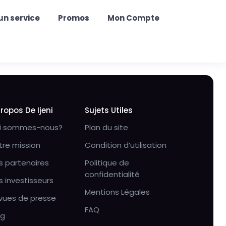
un service
Promos
Mon Compte
Propos De Ijeni
Sujets Utiles
i sommes-nous?
Plan du site
tre mission
Condition d’utilisation
s partenaires
Politique de
confidentialité
s investisseurs
Mentions Légales
vues de presse
FAQ
og