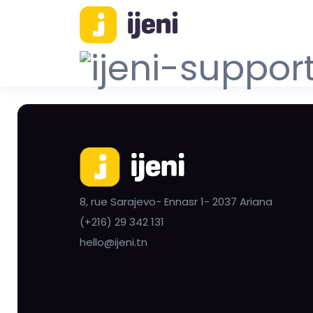
8, rue Sarajevo- Ennasr 1- 2037 Ariana
(+216) 29 342 131
hello@ijeni.tn