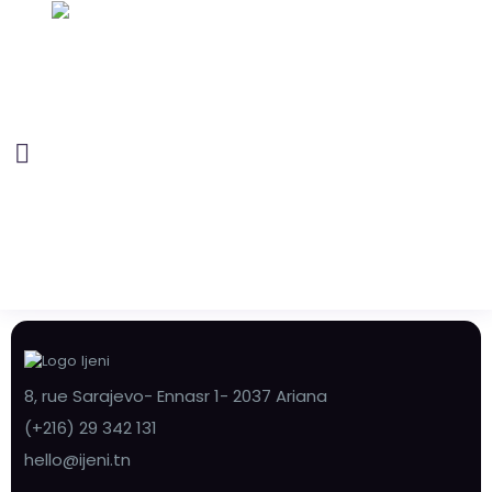
8, rue Sarajevo- Ennasr 1- 2037 Ariana
(+216) 29 342 131
hello@ijeni.tn