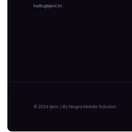
hello@ijeni.tn
© 2024 Ijeni. | By Negra Mobile Solution