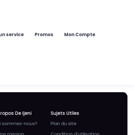
un service
Promos
Mon Compte
Propos De Ijeni
Sujets Utiles
i sommes-nous?
Plan du site
tre mission
Condition d’utilisation