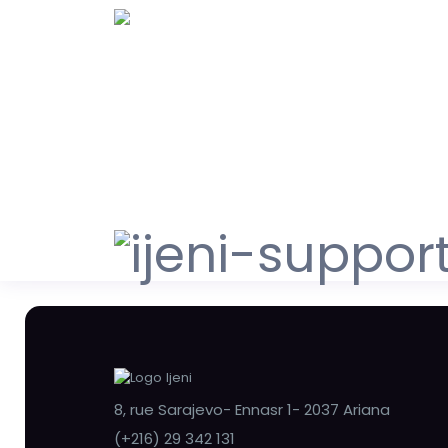
8, rue Sarajevo- Ennasr 1- 2037 Ariana
(+216) 29 342 131