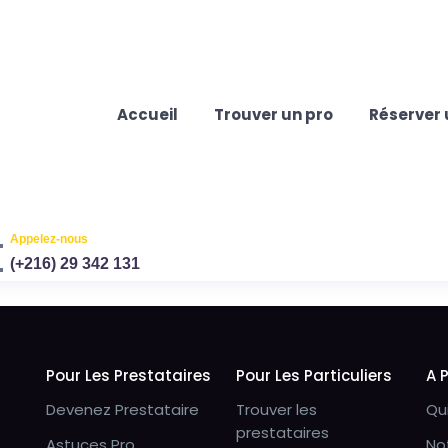
Accueil
Trouver un pro
Réserver 
Appelez-nous
(+216) 29 342 131
Pour Les Prestataires
Pour Les Particuliers
A 
Devenez Prestataire
Trouver les
Qu
prestataires
Astuces Pro
No