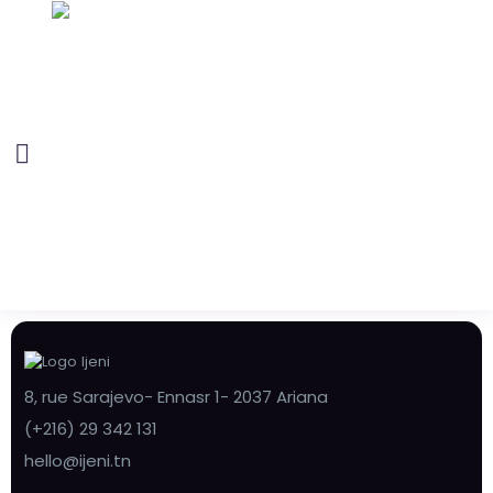
8, rue Sarajevo- Ennasr 1- 2037 Ariana
(+216) 29 342 131
hello@ijeni.tn