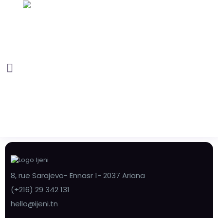
8, rue Sarajevo- Ennasr 1- 2037 Ariana
(+216) 29 342 131
hello@ijeni.tn