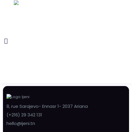
8, rue Sarajevo- Ennasr 1- 2037 Ariana
(+216) 29 342 131
hello@ijeni.tn