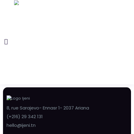
8, rue Sarajevo- Ennasr 1- 2037 Ariana
(+216) 29 342 131
hello@ijeni.tn