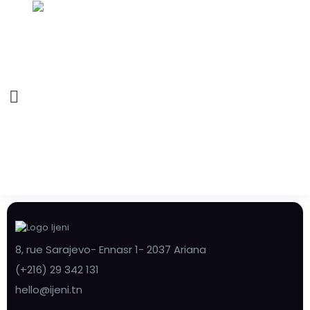
8, rue Sarajevo- Ennasr 1- 2037 Ariana
(+216) 29 342 131
hello@ijeni.tn