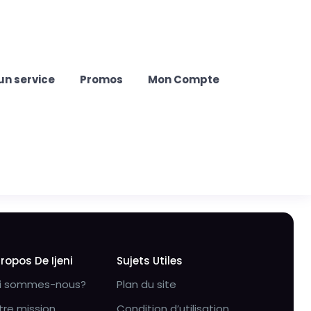
un service
Promos
Mon Compte
Propos De Ijeni
Sujets Utiles
i sommes-nous?
Plan du site
tre mission
Condition d’utilisation