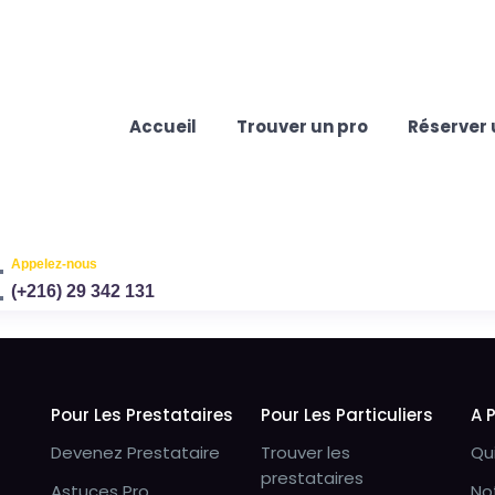
Accueil
Trouver un pro
Réserver 
Appelez-nous
(+216) 29 342 131
Pour Les Prestataires
Pour Les Particuliers
A 
Devenez Prestataire
Trouver les
Qu
prestataires
Astuces Pro
No