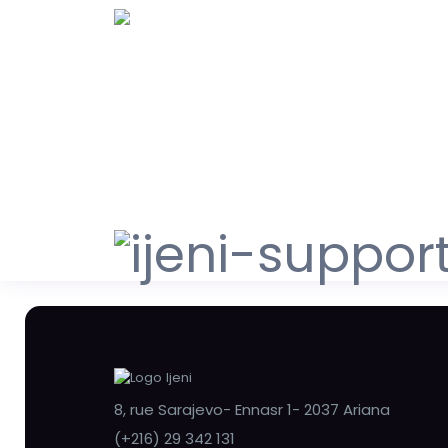
8, rue Sarajevo- Ennasr 1- 2037 Ariana
(+216) 29 342 131