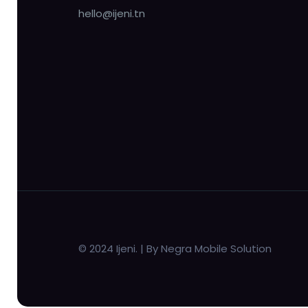
hello@ijeni.tn
© 2024 Ijeni. | By Negra Mobile Solution