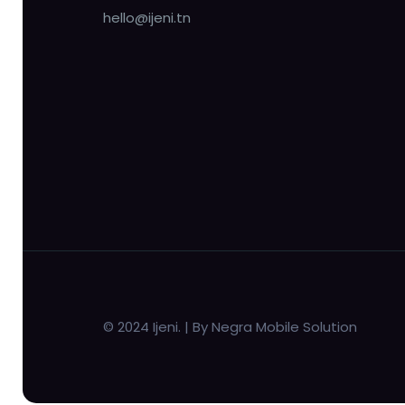
hello@ijeni.tn
© 2024 Ijeni. | By Negra Mobile Solution