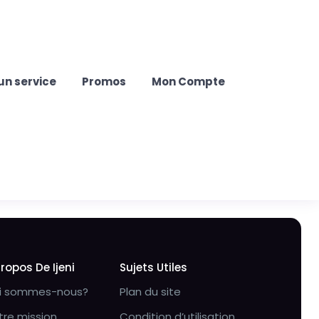
un service
Promos
Mon Compte
Propos De Ijeni
Sujets Utiles
i sommes-nous?
Plan du site
tre mission
Condition d’utilisation