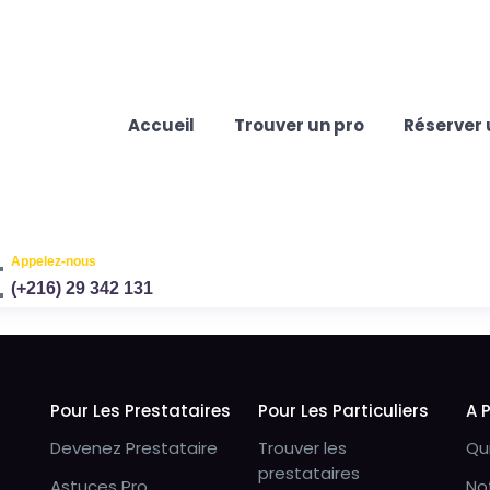
Accueil
Trouver un pro
Réserver 
Appelez-nous
(+216) 29 342 131
Pour Les Prestataires
Pour Les Particuliers
A 
Devenez Prestataire
Trouver les
Qu
prestataires
Astuces Pro
No