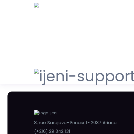
8, rue Sarajevo- Ennasr 1- 2037 Ariana
(+216) 29 342 131