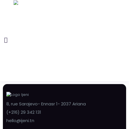
8, rue Sarajevo- Ennasr 1- 2037 Ariana
(+216) 29 342 131
hello@ijeni.tn