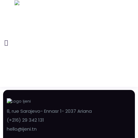
8, rue Sarajevo- Ennasr 1- 2037 Ariana
(+216) 29 342 131
hello@ijeni.tn