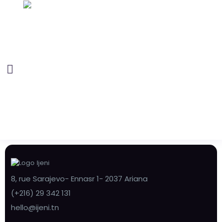
8, rue Sarajevo- Ennasr 1- 2037 Ariana
(+216) 29 342 131
hello@ijeni.tn