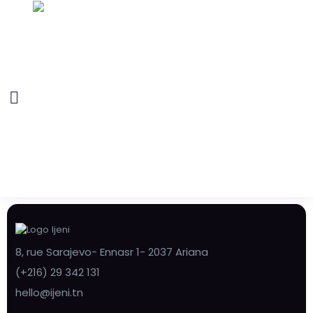
8, rue Sarajevo- Ennasr 1- 2037 Ariana
(+216) 29 342 131
hello@ijeni.tn