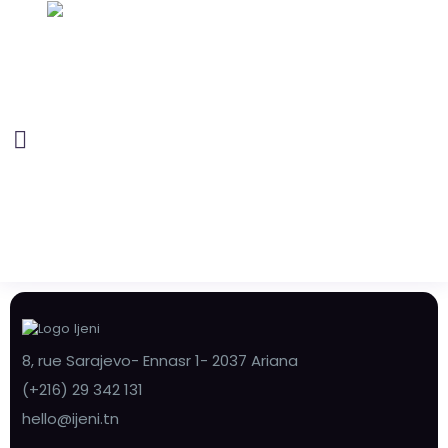
8, rue Sarajevo- Ennasr 1- 2037 Ariana
(+216) 29 342 131
hello@ijeni.tn