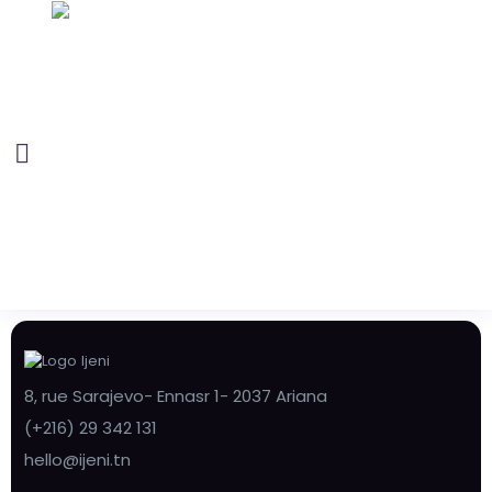
8, rue Sarajevo- Ennasr 1- 2037 Ariana
(+216) 29 342 131
hello@ijeni.tn