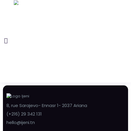
8, rue Sarajevo- Ennasr 1- 2037 Ariana
(+216) 29 342 131
hello@ijeni.tn