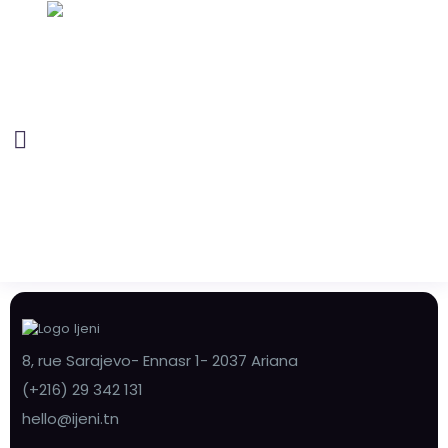
8, rue Sarajevo- Ennasr 1- 2037 Ariana
(+216) 29 342 131
hello@ijeni.tn