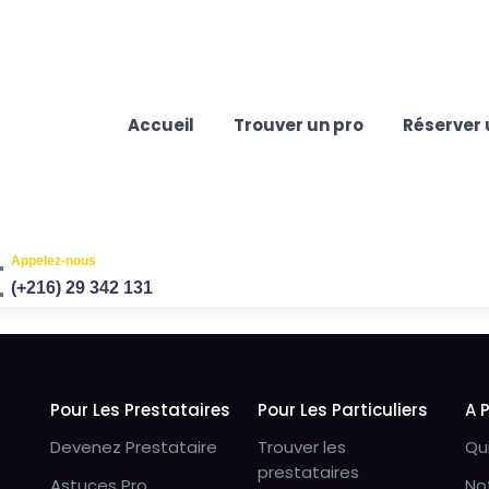
Accueil
Trouver un pro
Réserver 
Appelez-nous
(+216) 29 342 131
Pour Les Prestataires
Pour Les Particuliers
A 
Devenez Prestataire
Trouver les
Qu
prestataires
Astuces Pro
No