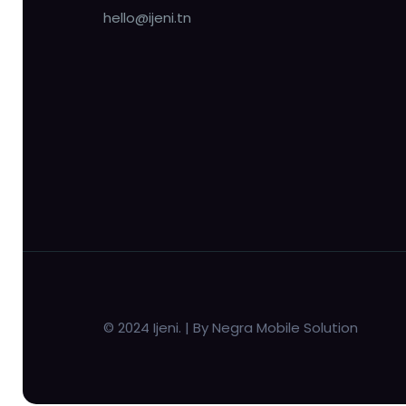
hello@ijeni.tn
© 2024 Ijeni. | By Negra Mobile Solution