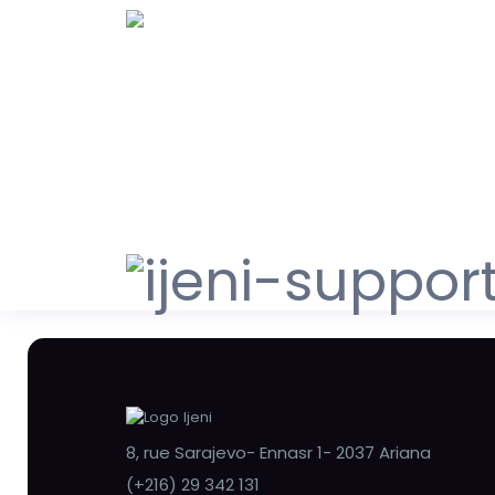
8, rue Sarajevo- Ennasr 1- 2037 Ariana
(+216) 29 342 131