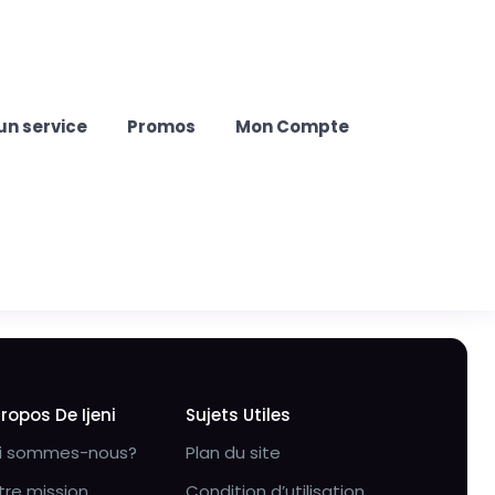
un service
Promos
Mon Compte
Propos De Ijeni
Sujets Utiles
i sommes-nous?
Plan du site
tre mission
Condition d’utilisation