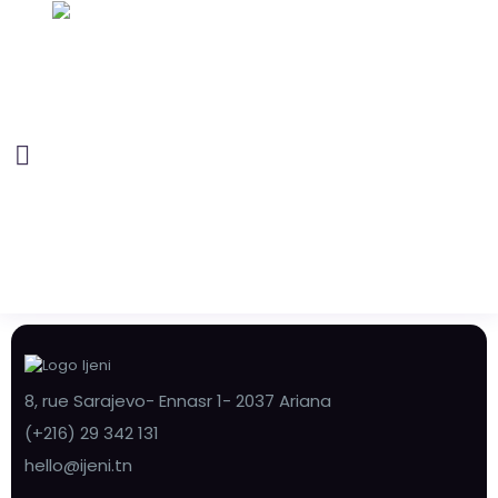
8, rue Sarajevo- Ennasr 1- 2037 Ariana
(+216) 29 342 131
hello@ijeni.tn