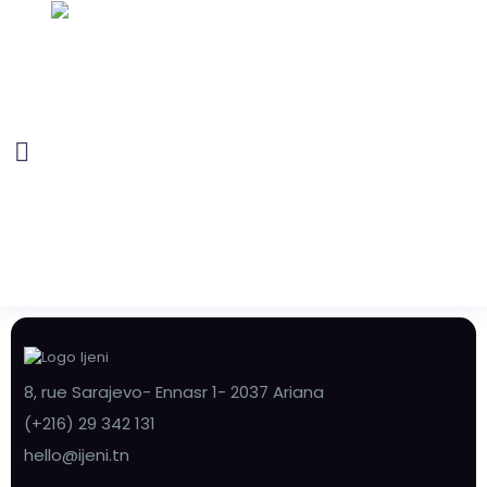
8, rue Sarajevo- Ennasr 1- 2037 Ariana
(+216) 29 342 131
hello@ijeni.tn