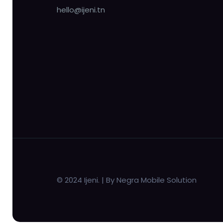
hello@ijeni.tn
© 2024 Ijeni. | By Negra Mobile Solution