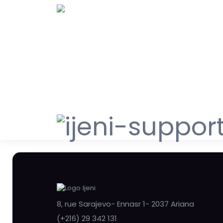
8, rue Sarajevo- Ennasr 1- 2037 Ariana
(+216) 29 342 131