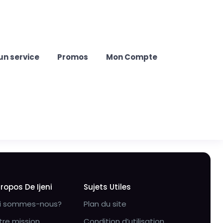
un service
Promos
Mon Compte
Propos De Ijeni
Sujets Utiles
i sommes-nous?
Plan du site
tre mission
Condition d’utilisation