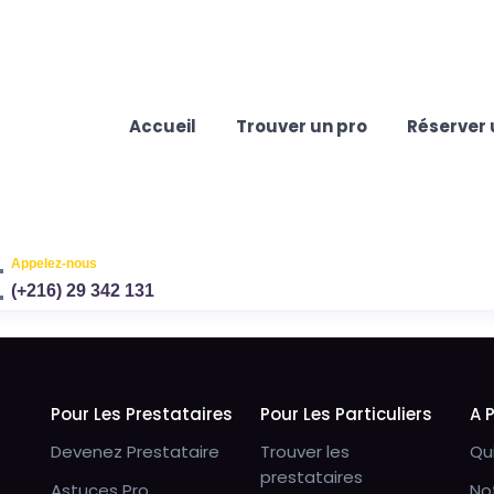
Accueil
Trouver un pro
Réserver 
Appelez-nous
(+216) 29 342 131
Pour Les Prestataires
Pour Les Particuliers
A 
Devenez Prestataire
Trouver les
Qu
prestataires
Astuces Pro
No