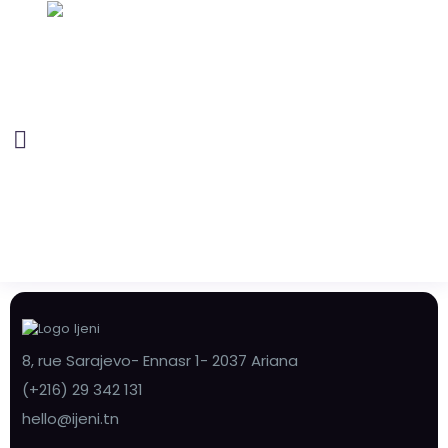
8, rue Sarajevo- Ennasr 1- 2037 Ariana
(+216) 29 342 131
hello@ijeni.tn