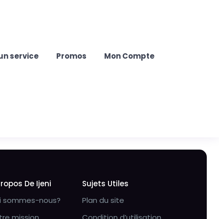
un service
Promos
Mon Compte
Propos De Ijeni
Sujets Utiles
i sommes-nous?
Plan du site
tre mission
Condition d’utilisation