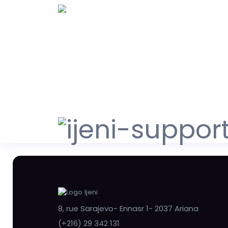
8, rue Sarajevo- Ennasr 1- 2037 Ariana
(+216) 29 342 131