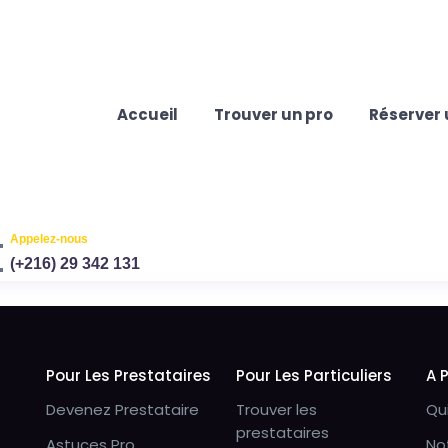
Accueil
Trouver un pro
Réserver 
Appelez-nous
(+216) 29 342 131
Pour Les Prestataires
Pour Les Particuliers
A 
Devenez Prestataire
Trouver les
Qu
prestataires
Astuces Pro
No