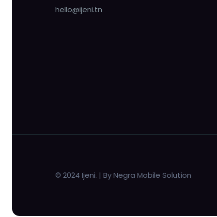
hello@ijeni.tn
© 2024 Ijeni. | By Negra Mobile Solution