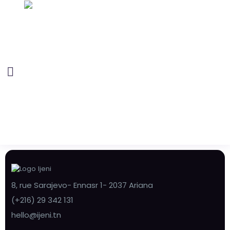
8, rue Sarajevo- Ennasr 1- 2037 Ariana
(+216) 29 342 131
hello@ijeni.tn