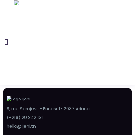
8, rue Sarajevo- Ennasr 1- 2037 Ariana
(+216) 29 342 131
hello@ijeni.tn