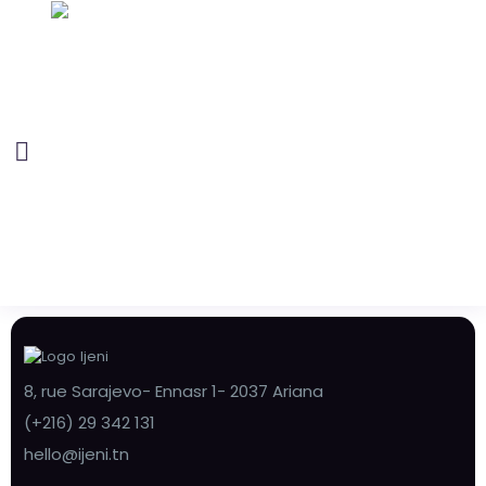
8, rue Sarajevo- Ennasr 1- 2037 Ariana
(+216) 29 342 131
hello@ijeni.tn