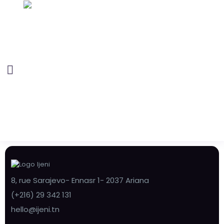
8, rue Sarajevo- Ennasr 1- 2037 Ariana
(+216) 29 342 131
hello@ijeni.tn