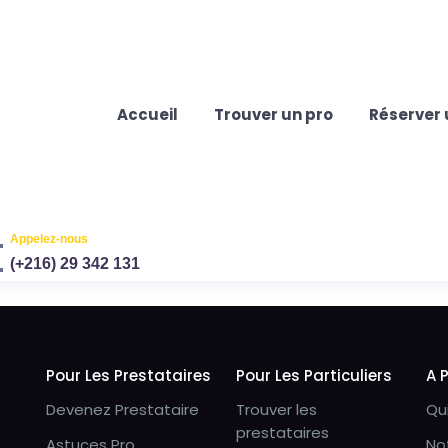
Accueil
Trouver un pro
Réserver 
Appelez-nous
(+216) 29 342 131
Pour Les Prestataires
Pour Les Particuliers
A 
Devenez Prestataire
Trouver les
Qu
prestataires
Astuces Pro
No