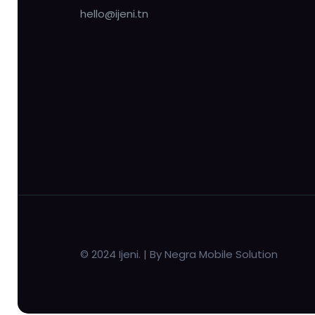
hello@ijeni.tn
© 2024 Ijeni. | By Negra Mobile Solution