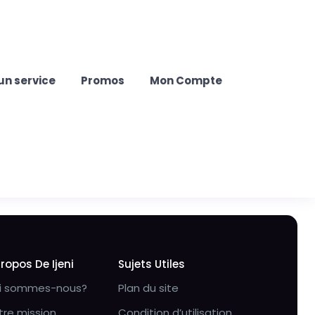
un service
Promos
Mon Compte
Propos De Ijeni
Sujets Utiles
i sommes-nous?
Plan du site
tre mission
Condition d’utilisation