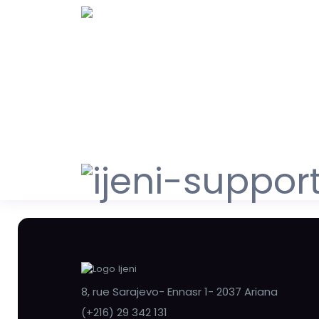
8, rue Sarajevo- Ennasr 1- 2037 Ariana
(+216) 29 342 131