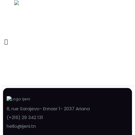
8, rue Sarajevo- Ennasr 1- 2037 Ariana
(+216) 29 342 131
hello@ijeni.tn