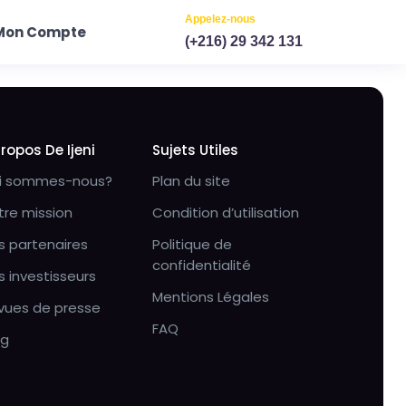
Appelez-nous
Mon Compte
(+216) 29 342 131
Propos De Ijeni
Sujets Utiles
i sommes-nous?
Plan du site
tre mission
Condition d’utilisation
s partenaires
Politique de
confidentialité
s investisseurs
Mentions Légales
vues de presse
FAQ
og