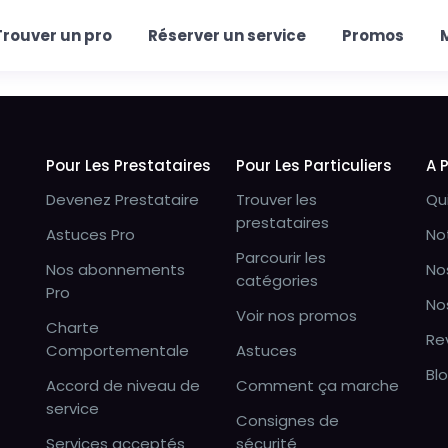
Trouver un pro
Réserver un service
Promos
Pour Les Prestataires
Pour Les Particuliers
A 
Devenez Prestataire
Trouver les
Qu
prestataires
Astuces Pro
No
Parcourir les
Nos abonnements
No
catégories
Pro
No
Voir nos promos
Charte
Re
Comportementale
Astuces
Bl
Accord de niveau de
Comment ça marche
service
Consignes de
Services acceptés
sécurité