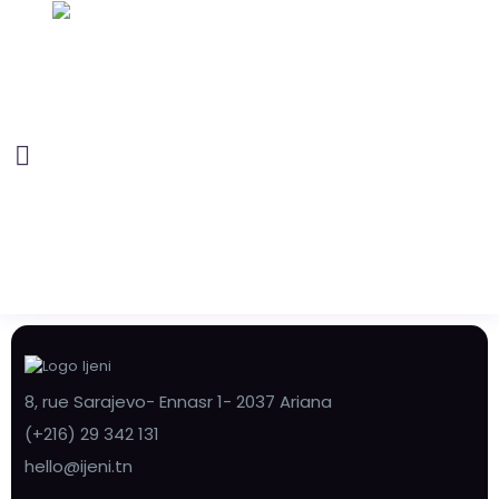
8, rue Sarajevo- Ennasr 1- 2037 Ariana
(+216) 29 342 131
hello@ijeni.tn