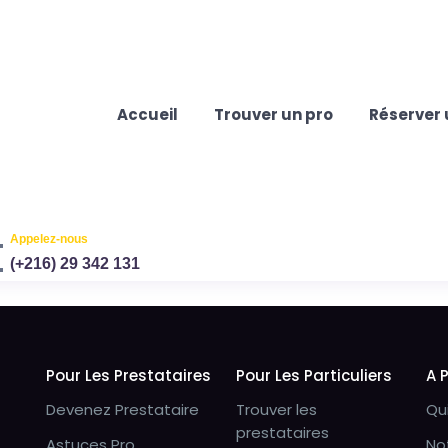
Accueil
Trouver un pro
Réserver 
Appelez-nous
(+216) 29 342 131
Pour Les Prestataires
Pour Les Particuliers
A 
Devenez Prestataire
Trouver les
Qu
prestataires
Astuces Pro
No