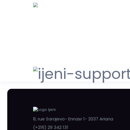
8, rue Sarajevo- Ennasr 1- 2037 Ariana
(+216) 29 342 131