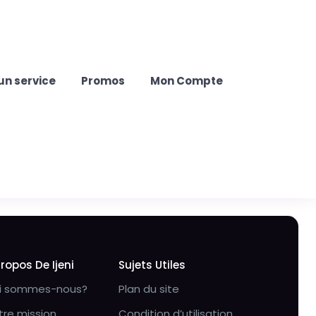
un service
Promos
Mon Compte
Propos De Ijeni
Sujets Utiles
i sommes-nous?
Plan du site
tre mission
Condition d’utilisation