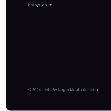
hello@ijeni.tn
© 2024 Ijeni. | By Negra Mobile Solution