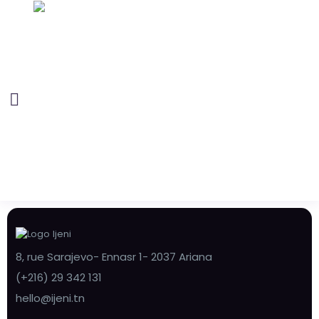
8, rue Sarajevo- Ennasr 1- 2037 Ariana
(+216) 29 342 131
hello@ijeni.tn